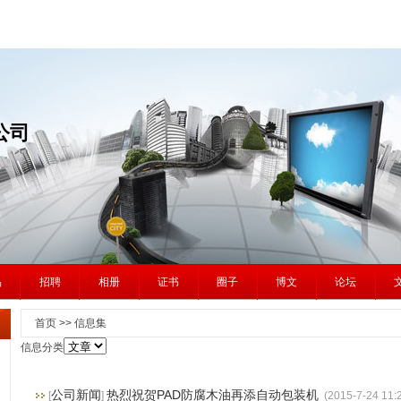
公司
品
招聘
相册
证书
圈子
博文
论坛
首页 >> 信息集
信息分类
公司新闻
热烈祝贺PAD防腐木油再添自动包装机
[
]
(2015-7-24 11:2