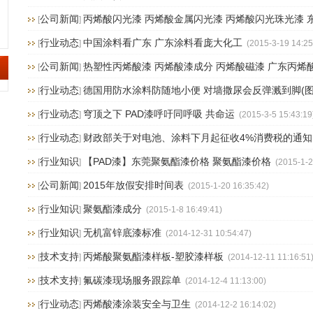
公司新闻
丙烯酸闪光漆 丙烯酸金属闪光漆 丙烯酸闪光珠光漆 
[
]
行业动态
中国涂料看广东 广东涂料看庞大化工
[
]
(2015-3-19 14:25
公司新闻
热塑性丙烯酸漆 丙烯酸漆成分 丙烯酸磁漆 广东丙烯
[
]
行业动态
德国用防水涂料防随地小便 对墙撒尿会反弹溅到脚(图
[
]
行业动态
穹顶之下 PAD漆呼吁同呼吸 共命运
[
]
(2015-3-5 15:43:19
行业动态
财政部关于对电池、涂料下月起征收4%消费税的通知
[
]
行业知识
【PAD漆】东莞聚氨酯漆价格 聚氨酯漆价格
[
]
(2015-1-2
公司新闻
2015年放假安排时间表
[
]
(2015-1-20 16:35:42)
行业知识
聚氨酯漆成分
[
]
(2015-1-8 16:49:41)
行业知识
无机富锌底漆标准
[
]
(2014-12-31 10:54:47)
技术支持
丙烯酸聚氨酯漆样板-塑胶漆样板
[
]
(2014-12-11 11:16:51
技术支持
氟碳漆现场服务跟踪单
[
]
(2014-12-4 11:13:00)
行业动态
丙烯酸漆涂装安全与卫生
[
]
(2014-12-2 16:14:02)