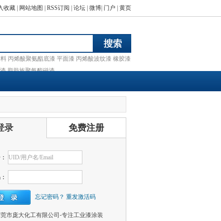
入收藏
|
网站地图
|
RSS订阅
|
论坛
|
微博
|
门户
|
黄页
涂料
丙烯酸聚氨酯底漆
平面漆
丙烯酸波纹漆
橡胶漆
漆
脂肪族聚氨酯磁漆
登录
免费注册
号：
码：
忘记密码？
重发激活码
莞市庞大化工有限公司-专注工业漆涂装