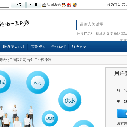
找回密码
设为首页
|
加
热搜TAGS：
机械设备漆
重防腐
塑胶
联系庞大化工
荣誉资质
合作伙伴
解决方案
庞大化工有限公司-专注工业漆涂装!
用户
账 
密 
没有东