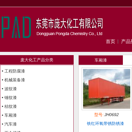
首页
产品
庞大化工产品分类
车厢漆
•
工程防腐漆
•
机械装备漆
•
波纹漆
•
锤纹漆
•
桔纹漆
型号:
JH0692
•
车厢漆
铁红环氧带锈防锈漆
•
汽车漆