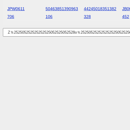
JPW0611
50463851390963
44245018351382
JB0
706
106
328
452