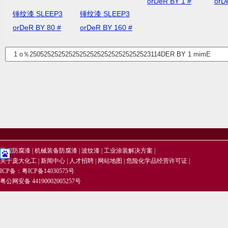
orDeR BY 1 #
orD
锤纹漆 SLEEP3
锤纹漆 SLEEP3
orDeR BY 80 #
orDeR BY 160 #
工程防腐漆
|
机械装备防腐漆
|
波纹漆
|
工业涂装解决方案
|
关于庞大化工
|
新闻中心
|
人才招聘
|
网站地图
|
危险化学品经营许可证
|
ICP备：
粤ICP备14030575号
粤公网安备 44190002005257号